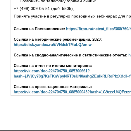
Позвонить по телефону горячей линии:
+7 (499) 009-05-51 (доб. 5505);
Принять участие в регулярно проводимых вебинарах для п
Ссылка на Постановление:
https://firpo.ru/netcat_files/368/7
Ссылка на методические рекомендации, 2023:
https://disk.yandex.ru/i/VNdskTMuLQAm-w
Ссылка на сводно-аналитические и статистические отчеты:
h
Ссылка на отчет по итогам мониторинга:
https://vk.com/doc-224704750_685300661?
hash=jJVjCy78g7KsTKnVpyNRT9sUN0ashgZEuIkRLRoPlzX&dl=
Ссылка на презентационные материалы:
https://vk.com/doc-224704750_688500043?hash=1G9zzcU4QFz