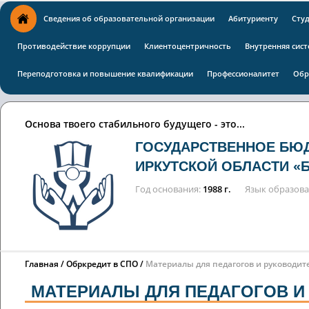
Сведения об образовательной организации
Абитуриенту
Сту
Противодействие коррупции
Клиентоцентричность
Внутренняя сист
Переподготовка и повышение квалификации
Профессионалитет
Обр
Основа твоего стабильного будущего - это...
ГОСУДАРСТВЕННОЕ БЮ
ИРКУТСКОЙ ОБЛАСТИ «
Год основания
1988 г.
Язык образов
Главная
Обркредит в СПО
Материалы для педагогов и руководит
МАТЕРИАЛЫ ДЛЯ ПЕДАГОГОВ И