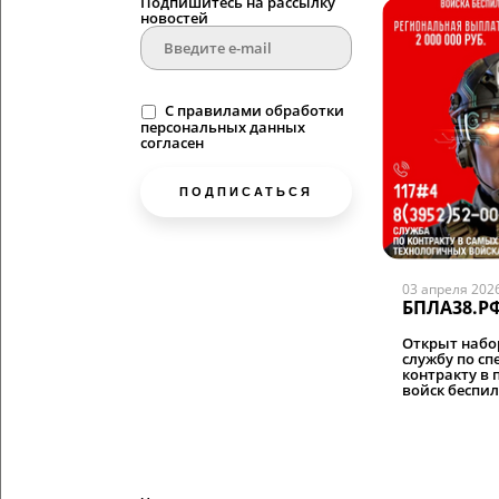
Подпишитесь на рассылку
новостей
C
правилами
обработки
персональных данных
согласен
ПОДПИСАТЬСЯ
03 апреля 202
БПЛА38.Р
Открыт набо
службу по с
контракту в
войск беспил