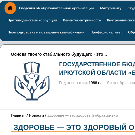
Сведения об образовательной организации
Абитуриенту
Сту
Противодействие коррупции
Клиентоцентричность
Внутренняя сист
Переподготовка и повышение квалификации
Профессионалитет
Обр
Основа твоего стабильного будущего - это...
ГОСУДАРСТВЕННОЕ БЮ
ИРКУТСКОЙ ОБЛАСТИ «
Год основания
1988 г.
Язык образов
Главная
Новости
Здоровье — это здоровый образ жизни
ЗДОРОВЬЕ — ЭТО ЗДОРОВЫЙ О