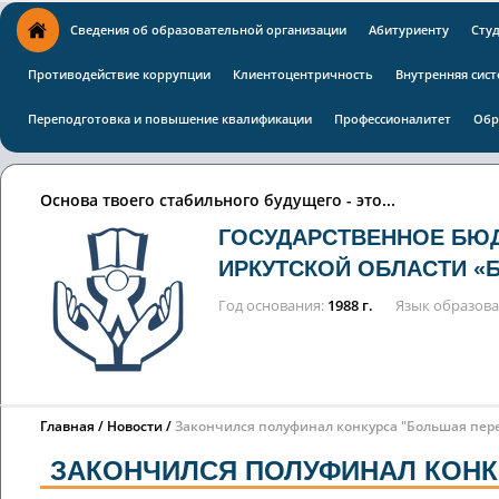
Сведения об образовательной организации
Абитуриенту
Сту
Противодействие коррупции
Клиентоцентричность
Внутренняя сист
Переподготовка и повышение квалификации
Профессионалитет
Обр
Основа твоего стабильного будущего - это...
ГОСУДАРСТВЕННОЕ БЮ
ИРКУТСКОЙ ОБЛАСТИ «
Год основания
1988 г.
Язык образов
Главная
Новости
Закончился полуфинал конкурса "Большая пер
ЗАКОНЧИЛСЯ ПОЛУФИНАЛ КОНК