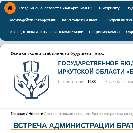
Сведения об образовательной организации
Абитуриенту
Сту
Противодействие коррупции
Клиентоцентричность
Внутренняя сист
Переподготовка и повышение квалификации
Профессионалитет
Обр
Основа твоего стабильного будущего - это...
ГОСУДАРСТВЕННОЕ БЮ
ИРКУТСКОЙ ОБЛАСТИ «
Год основания
1988 г.
Язык образов
Главная
Новости
встреча администрации Братского района со с
ВСТРЕЧА АДМИНИСТРАЦИИ БРА