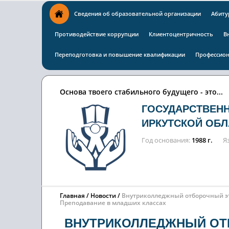
Сведения об образовательной организации
Абиту
Противодействие коррупции
Клиентоцентричность
В
Переподготовка и повышение квалификации
Профессион
Основа твоего стабильного будущего - это...
ГОСУДАРСТВЕН
ИРКУТСКОЙ ОБЛ
Год основания
1988 г.
Я
Главная
Новости
Внутриколледжный отборочный э
Преподавание в младших классах
ВНУТРИКОЛЛЕДЖНЫЙ ОТ