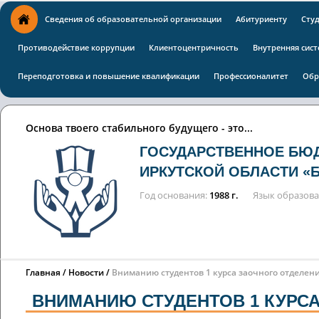
Сведения об образовательной организации
Абитуриенту
Сту
Противодействие коррупции
Клиентоцентричность
Внутренняя сист
Переподготовка и повышение квалификации
Профессионалитет
Обр
Основа твоего стабильного будущего - это...
ГОСУДАРСТВЕННОЕ БЮ
ИРКУТСКОЙ ОБЛАСТИ «
Год основания
1988 г.
Язык образов
Главная
Новости
Вниманию студентов 1 курса заочного отделен
ВНИМАНИЮ СТУДЕНТОВ 1 КУРС