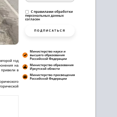
C
правилами
обработки
персональных данных
согласен
ПОДПИСАТЬСЯ
Министерство науки и
высшего образования
Российской Федерации
второй год
Министерство образования
ронения на
Иркутской области
 привели в
Министерство просвещения
Российской Федерации
орического
торической