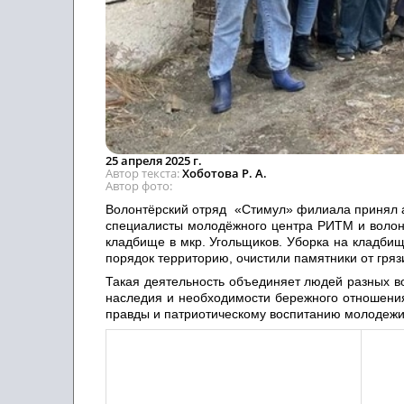
25 апреля 2025 г.
Автор текста
Хоботова Р. А.
Автор фото
Волонтёрский отряд «Стимул» филиала принял ак
специалисты молодёжного центра РИТМ и волонт
кладбище в мкр. Угольщиков. Уборка на кладбищ
порядок территорию, очистили памятники от гряз
Такая деятельность объединяет людей разных в
наследия и необходимости бережного отношения
правды и патриотическому воспитанию молодежи