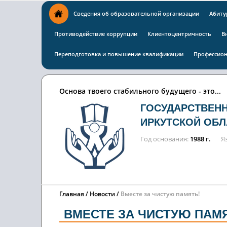
Сведения об образовательной организации
Абиту
Противодействие коррупции
Клиентоцентричность
В
Переподготовка и повышение квалификации
Профессион
Основа твоего стабильного будущего - это...
ГОСУДАРСТВЕН
ИРКУТСКОЙ ОБЛ
Год основания
1988 г.
Я
Главная
Новости
Вместе за чистую память!
ВМЕСТЕ ЗА ЧИСТУЮ ПАМ