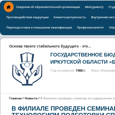
Сведения об образовательной организации
Абитуриенту
Сту
Противодействие коррупции
Клиентоцентричность
Внутренняя сист
Переподготовка и повышение квалификации
Профессионалитет
Обр
Основа твоего стабильного будущего - это...
ГОСУДАРСТВЕННОЕ БЮ
ИРКУТСКОЙ ОБЛАСТИ «
Год основания
1988 г.
Язык образов
Главная
Новости
В Филиале проведен семинар по содержанию и
В ФИЛИАЛЕ ПРОВЕДЕН СЕМИНА