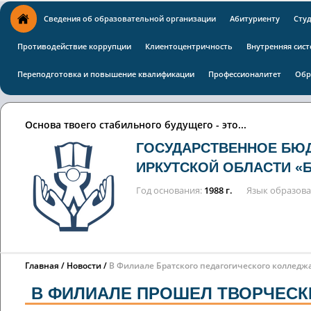
Сведения об образовательной организации
Абитуриенту
Сту
Противодействие коррупции
Клиентоцентричность
Внутренняя сист
Переподготовка и повышение квалификации
Профессионалитет
Обр
Основа твоего стабильного будущего - это...
ГОСУДАРСТВЕННОЕ БЮ
ИРКУТСКОЙ ОБЛАСТИ «
Год основания
1988 г.
Язык образов
Главная
Новости
В Филиале Братского педагогического коллед
В ФИЛИАЛЕ ПРОШЕЛ ТВОРЧЕСКИ