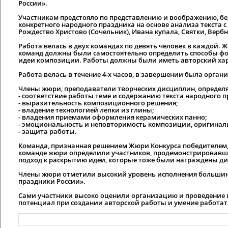
России».
Участникам предстояло по представлению и воображению, без
конкретного народного праздника на основе анализа текста с
Рождество Христово (Сочельник), Ивана купала, Святки, Вербн
Работа велась в двух командах по девять человек в каждой
команд должны были самостоятельно определить способы фо
идеи композиции. Работы должны были иметь авторский хар
Работа велась в течение 4-х часов, в завершении была орга
Члены жюри, преподаватели творческих дисциплин, определ
- соответствие работы теме и содержанию текста народного 
- выразительность композиционного решения;
- владение технологией лепки из глины;
- владения приемами оформления керамических панно;
- эмоциональность и неповторимость композиции, оригиналь
- защита работы.
Команда, признанная решением Жюри Конкурса победителем,
команде жюри определили участников, продемонстрировавши
подход к раскрытию идеи, которые тоже были награждены дип
Члены жюри отметили высокий уровень исполнения большин
праздники России».
Сами участники высоко оценили организацию и проведение 
потенциал при создании авторской работы и умение работат