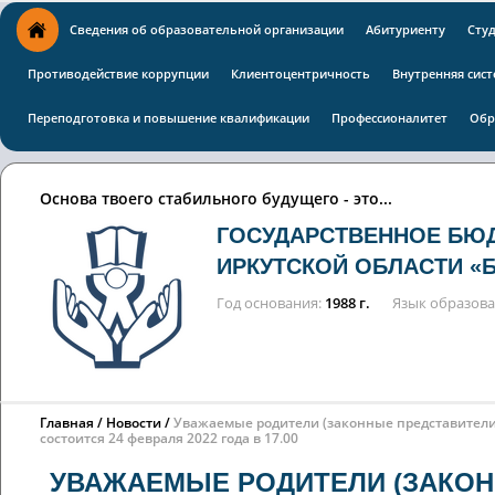
Сведения об образовательной организации
Абитуриенту
Сту
Противодействие коррупции
Клиентоцентричность
Внутренняя сист
Переподготовка и повышение квалификации
Профессионалитет
Обр
Основа твоего стабильного будущего - это...
ГОСУДАРСТВЕННОЕ БЮ
ИРКУТСКОЙ ОБЛАСТИ «
Год основания
1988 г.
Язык образов
Главная
Новости
Уважаемые родители (законные представители)
состоится 24 февраля 2022 года в 17.00
УВАЖАЕМЫЕ РОДИТЕЛИ (ЗАКОН