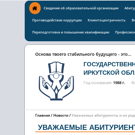
Сведения об образовательной организации
Абиту
Противодействие коррупции
Клиентоцентричность
В
Переподготовка и повышение квалификации
Профессион
Основа твоего стабильного будущего - это...
ГОСУДАРСТВЕН
ИРКУТСКОЙ ОБЛ
Год основания
1988 г.
Я
Главная
Новости
Уважаемые абитуриенты и их род
УВАЖАЕМЫЕ АБИТУРИЕНТ