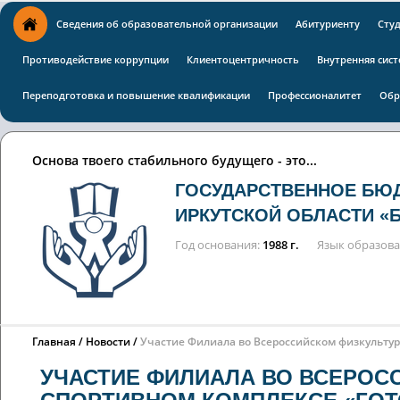
Сведения об образовательной организации
Абитуриенту
Сту
Противодействие коррупции
Клиентоцентричность
Внутренняя сист
Переподготовка и повышение квалификации
Профессионалитет
Обр
Основа твоего стабильного будущего - это...
ГОСУДАРСТВЕННОЕ БЮ
ИРКУТСКОЙ ОБЛАСТИ «
Год основания
1988 г.
Язык образов
Главная
Новости
Участие Филиала во Всероссийском физкультурн
УЧАСТИЕ ФИЛИАЛА ВО ВСЕРОС