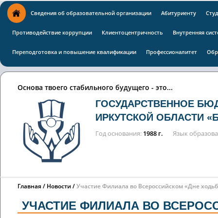
Сведения об образовательной организации
Абитуриенту
Сту
Противодействие коррупции
Клиентоцентричность
Внутренняя сист
Переподготовка и повышение квалификации
Профессионалитет
Обр
Основа твоего стабильного будущего - это...
ГОСУДАРСТВЕННОЕ БЮ
ИРКУТСКОЙ ОБЛАСТИ «
Год основания
1988 г.
Язык образов
Главная
Новости
Участие Филиала во Всероссийском «Дне ходь
УЧАСТИЕ ФИЛИАЛА ВО ВСЕРОСС