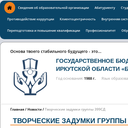
Сведения об образовательной организации
Абитуриенту
Сту
Противодействие коррупции
Клиентоцентричность
Внутренняя сист
Переподготовка и повышение квалификации
Профессионалитет
Обр
Основа твоего стабильного будущего - это...
ГОСУДАРСТВЕННОЕ БЮ
ИРКУТСКОЙ ОБЛАСТИ «
Год основания
1988 г.
Язык образов
Главная
Новости
Творческие задумки группы 399СД
ТВОРЧЕСКИЕ ЗАДУМКИ ГРУППЫ 