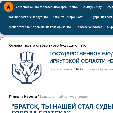
Сведения об образовательной организации
Абитуриенту
Сту
Противодействие коррупции
Клиентоцентричность
Внутренняя сист
Переподготовка и повышение квалификации
Профессионалитет
Обр
Основа твоего стабильного будущего - это...
ГОСУДАРСТВЕННОЕ БЮ
ИРКУТСКОЙ ОБЛАСТИ «
Год основания
1988 г.
Язык образов
Главная
Новости
Традиционный конкурс чтецов
"БРАТСК, ТЫ НАШЕЙ СТАЛ СУДЬ