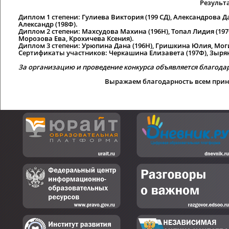
Результ
Диплом 1 степени:
Гулиева Виктория
(199 СД),
Александрова Д
Александр
(198Ф).
Диплом 2 степени:
Махсудова Махина
(196Н),
Топал Лидия
(197
Морозова Ева
,
Крохичева Ксения
).
Диплом 3 степени:
Урюпина Дана
(196Н),
Гришкина Юлия
,
Мог
Сертификаты участников:
Черкашина Елизавета
(197Ф),
Зыря
За организацию и проведение конкурса объявляется благода
Выражаем благодарность всем прин