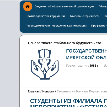
Сведения об образовательной организации
Абиту
Противодействие коррупции
Клиентоцентричность
В
Переподготовка и повышение квалификации
Профессион
Основа твоего стабильного будущего - это...
ГОСУДАРСТВЕН
ИРКУТСКОЙ ОБЛ
Год основания
1988 г.
Я
Главная
Новости
Студенты из Филиала Поучаствов
СТУДЕНТЫ ИЗ ФИЛИАЛА 