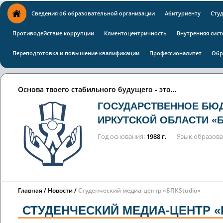
Сведения об образовательной организации
Абитуриенту
Сту
Противодействие коррупции
Клиентоцентричность
Внутренняя сист
Переподготовка и повышение квалификации
Профессионалитет
Обр
Основа твоего стабильного будущего - это...
ГОСУДАРСТВЕННОЕ БЮ
ИРКУТСКОЙ ОБЛАСТИ «
Год основания
1988 г.
Язык образов
Главная
Новости
Студенческий медиа-центр «БПКStudio»
СТУДЕНЧЕСКИЙ МЕДИА-ЦЕНТР «