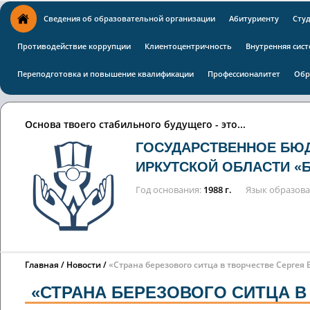
Сведения об образовательной организации
Абитуриенту
Сту
Противодействие коррупции
Клиентоцентричность
Внутренняя сист
Переподготовка и повышение квалификации
Профессионалитет
Обр
Основа твоего стабильного будущего - это...
ГОСУДАРСТВЕННОЕ БЮ
ИРКУТСКОЙ ОБЛАСТИ «
Год основания
1988 г.
Язык образов
Главная
Новости
«Страна березового ситца в творчестве Сергея
«СТРАНА БЕРЕЗОВОГО СИТЦА В