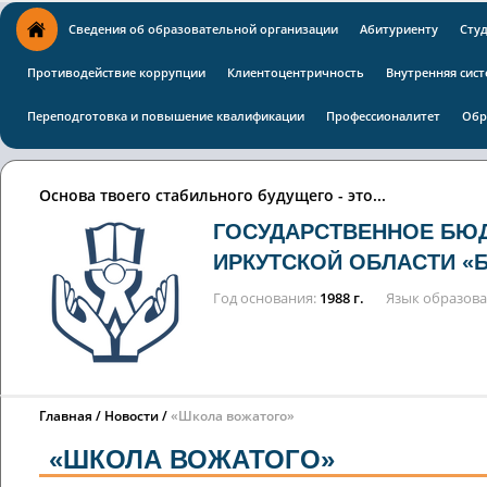
Сведения об образовательной организации
Абитуриенту
Сту
Противодействие коррупции
Клиентоцентричность
Внутренняя сист
Переподготовка и повышение квалификации
Профессионалитет
Обр
Основа твоего стабильного будущего - это...
ГОСУДАРСТВЕННОЕ БЮ
ИРКУТСКОЙ ОБЛАСТИ «
Год основания
1988 г.
Язык образов
Главная
Новости
«Школа вожатого»
«ШКОЛА ВОЖАТОГО»