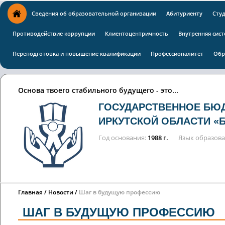
Сведения об образовательной организации
Абитуриенту
Сту
Противодействие коррупции
Клиентоцентричность
Внутренняя сист
Переподготовка и повышение квалификации
Профессионалитет
Обр
Основа твоего стабильного будущего - это...
ГОСУДАРСТВЕННОЕ БЮ
ИРКУТСКОЙ ОБЛАСТИ «
Год основания
1988 г.
Язык образов
Главная
Новости
Шаг в будущую профессию
ШАГ В БУДУЩУЮ ПРОФЕССИЮ