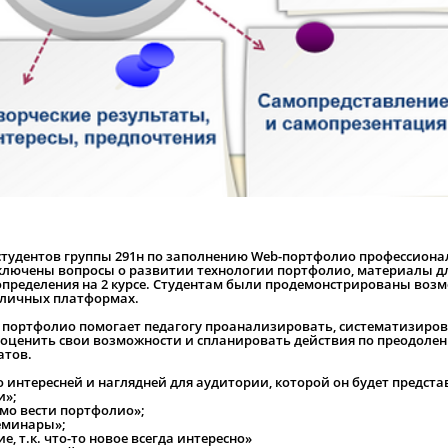
 студентов группы 291н по заполнению Web-портфолио профессиона
ключены вопросы о развитии технологии портфолио, материалы д
пределения на 2 курсе. Студентам были продемонстрированы воз
зличных платформах.
то портфолио помогает педагогу проанализировать, систематизиров
 оценить свои возможности и спланировать действия по преодоле
атов.
 интересней и наглядней для аудитории, которой он будет предста
и»;
имо вести портфолио»;
еминары»;
, т.к. что-то новое всегда интересно»