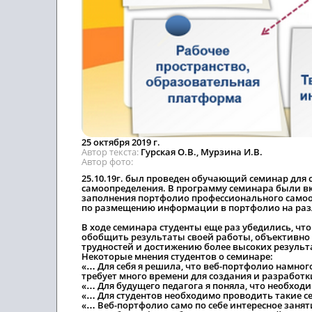
25 октября 2019 г.
Автор текста
Гурская О.В., Мурзина И.В.
Автор фото
25.10.19г. был проведен обучающий семинар для
самоопределения. В программу семинара были в
заполнения портфолио профессионального самоо
по размещению информации в портфолио на ра
В ходе семинара студенты еще раз убедились, ч
обобщить результаты своей работы, объективно
трудностей и достижению более высоких результ
Некоторые мнения студентов о семинаре:
«… Для себя я решила, что веб-портфолио намного
требует много времени для создания и разработк
«… Для будущего педагога я поняла, что необход
«… Для студентов необходимо проводить такие с
«… Веб-портфолио само по себе интересное занятие