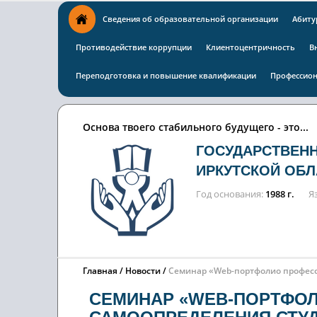
Сведения об образовательной организации
Абиту
Противодействие коррупции
Клиентоцентричность
В
Переподготовка и повышение квалификации
Профессион
Основа твоего стабильного будущего - это...
ГОСУДАРСТВЕН
ИРКУТСКОЙ ОБЛ
Год основания
1988 г.
Я
Главная
Новости
Семинар «Web-портфолио професс
СЕМИНАР «WEB-ПОРТФО