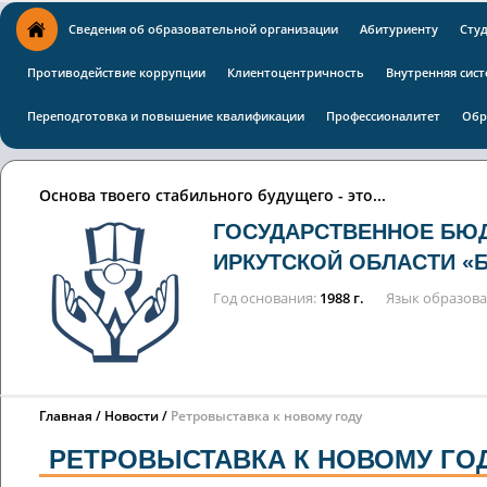
Сведения об образовательной организации
Абитуриенту
Сту
Противодействие коррупции
Клиентоцентричность
Внутренняя сист
Переподготовка и повышение квалификации
Профессионалитет
Обр
Основа твоего стабильного будущего - это...
ГОСУДАРСТВЕННОЕ БЮ
ИРКУТСКОЙ ОБЛАСТИ «
Год основания
1988 г.
Язык образов
Главная
Новости
Ретровыставка к новому году
РЕТРОВЫСТАВКА К НОВОМУ ГО