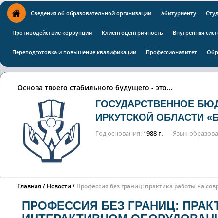
Сведения об образовательной организации
Абитуриенту
Сту
Противодействие коррупции
Клиентоцентричность
Внутренняя сист
Переподготовка и повышение квалификации
Профессионалитет
Обр
Основа твоего стабильного будущего - это...
ГОСУДАРСТВЕННОЕ БЮ
ИРКУТСКОЙ ОБЛАСТИ «
Год основания
1988 г.
Язык образов
Главная
Новости
Профессия без границ: практика работы на сов
ПРОФЕССИЯ БЕЗ ГРАНИЦ: ПРА