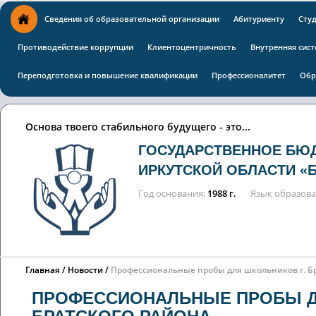
Сведения об образовательной организации
Абитуриенту
Сту
Противодействие коррупции
Клиентоцентричность
Внутренняя сист
Переподготовка и повышение квалификации
Профессионалитет
Обр
Основа твоего стабильного будущего - это...
ГОСУДАРСТВЕННОЕ БЮ
ИРКУТСКОЙ ОБЛАСТИ «
Год основания
1988 г.
Язык образов
Главная
Новости
Профессиональные пробы для школьников г. Бр
ПРОФЕССИОНАЛЬНЫЕ ПРОБЫ ДЛ