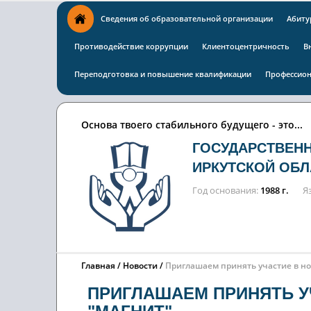
Сведения об образовательной организации
Абиту
Противодействие коррупции
Клиентоцентричность
В
Переподготовка и повышение квалификации
Профессион
Основа твоего стабильного будущего - это...
ГОСУДАРСТВЕН
ИРКУТСКОЙ ОБЛ
Год основания
1988 г.
Я
Главная
Новости
Приглашаем принять участие в но
ПРИГЛАШАЕМ ПРИНЯТЬ У