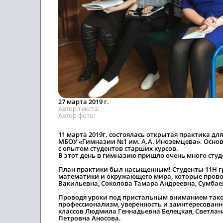
27 марта 2019 г.
Автор текста
Автор фото
11 марта 2019г. состоялась открытая практика дл
МБОУ «Гимназии №1 им. А.А. Иноземцева». Осно
с опытом студентов старших курсов.
В этот день в гимназию пришло очень много сту
План практики был насыщенным! Студенты 11Н г
математики и окружающего мира, которые пров
Вакильевна, Соколова Тамара Андреевна, Сумбае
Проводя уроки под пристальным вниманием тако
профессионализм, уверенность и заинтересованно
классов Людмила Геннадьевна Белецкая, Светлан
Петровна Аносова.