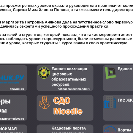
за просмотренных уроков оказали руководители практики от колл
елева, Лариса Михайловна Попова, а также заместитель директора
ы Маргарита Петровна Анянова дала напутственное слово первокур
поделилась секретами успешного прохождения практики.
вателей и студентов, который показал, что такие мероприятия хо
ось наблюдать уроки старшекурсников, были отмечены различные
нии урока, которые студенты 1 курса взяли в свою практическую