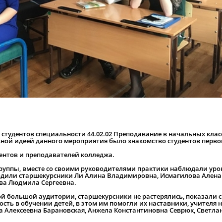
я студентов специальности 44.02.02 Преподавание в начальных клас
вной идеей данного
мероприятия было знакомство студентов перво
дентов и преподавателей колледжа.
руппы, вместе со своими руководителями практики наблюдали уро
одили старшекурсники Ли Алина Владимировна, Исмагилова Алена
ва Людмила Сергеевна.
й большой аудитории, старшекурсники не растерялись, показали 
сть в обучении детей, в этом им помогли их наставники, учителя
а Алексеевна Барановская, Анжела Константиновна Севрюк, Светла