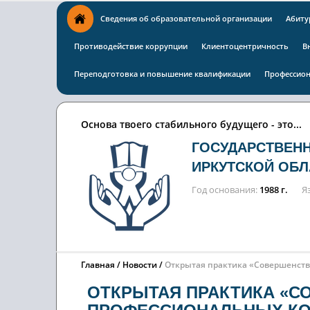
Сведения об образовательной организации
Абиту
Противодействие коррупции
Клиентоцентричность
В
Переподготовка и повышение квалификации
Профессион
Основа твоего стабильного будущего - это...
ГОСУДАРСТВЕН
ИРКУТСКОЙ ОБЛ
Год основания
1988 г.
Я
Главная
Новости
Открытая практика «Совершенст
ОТКРЫТАЯ ПРАКТИКА «