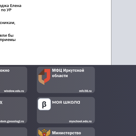
еджа Елена
 по УР
сникам,
тели бы
 приемы