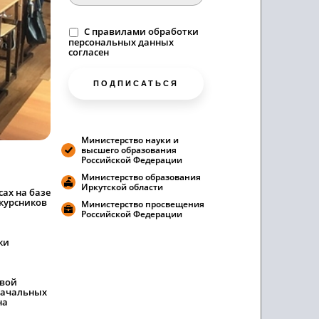
C
правилами
обработки
персональных данных
согласен
ПОДПИСАТЬСЯ
Министерство науки и
высшего образования
Российской Федерации
Министерство образования
Иркутской области
сах на базе
курсников
Министерство просвещения
Российской Федерации
ки
свой
 начальных
на