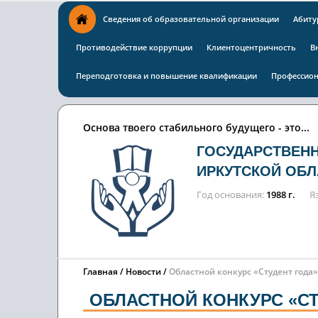
Сведения об образовательной организации
Абиту
Противодействие коррупции
Клиентоцентричность
В
Переподготовка и повышение квалификации
Профессион
Основа твоего стабильного будущего - это...
ГОСУДАРСТВЕН
ИРКУТСКОЙ ОБЛ
Год основания
1988 г.
Я
Главная
Новости
Областной конкурс «Студент года»
ОБЛАСТНОЙ КОНКУРС «СТ