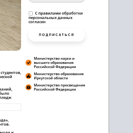
C
правилами
обработки
персональных данных
согласен
ПОДПИСАТЬСЯ
Министерство науки и
высшего образования
Российской Федерации
 студентов,
Министерство образования
ческой
Иркутской области
Министерство просвещения
ваний,
Российской Федерации
 было
олледж
да»,
антов.
умали и