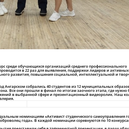
курс среди обучающихся организаций среднего профессионального
проводится в 22 раз для выявления, поддержки лидеров и активных
ьного развития, повышения социальной, интеллектуальной и твор
од Ангарском собрались 40 студентов из 12 муниципальных образо
на. Все они прошли в финал по итогам заочного этапа, где нужно
жений в выбранной сфере и презентационный видеоролик. Наш к
Валерия.
дуальным номинациям «Активист студенческого самоуправления го
«Доброволец года». В каждой номинации соревнуются по 10 конкурс
рытия представили себя в трёхминутной презентации, в парах обд