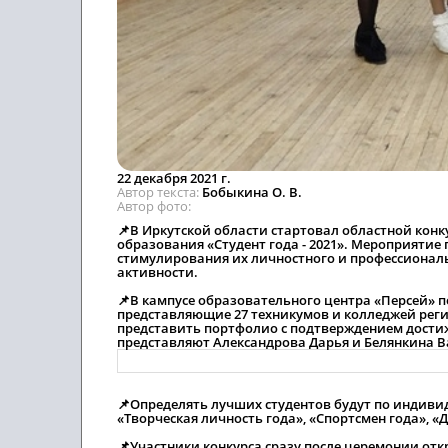
22 декабря 2021 г.
Автор текста
Бобыкина О. В.
Автор фото
📌В Иркутской области стартовал областной кон
образования «Студент года - 2021». Мероприятие 
стимулирования их личностного и профессионал
активности.
📌В кампусе образовательного центра «Персей» п
представляющие 27 техникумов и колледжей регио
представить портфолио с подтверждением дости
представляют Александрова Дарья и Белянкина 
📌Определять лучших студентов будут по индиви
«Творческая личность года», «Спортсмен года», 
📌Участники конкурса сразу после церемонии отк