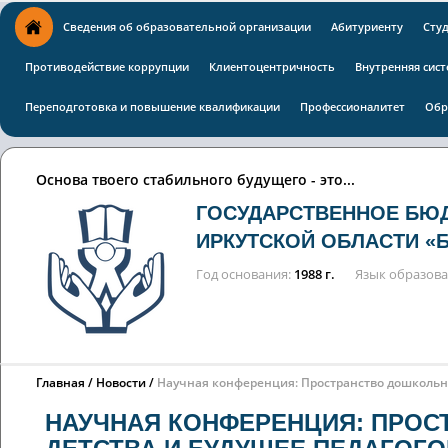
Сведения об образовательной организации
Абитуриенту
Сту
Противодействие коррупции
Клиентоцентричность
Внутренняя сист
Переподготовка и повышение квалификации
Профессионалитет
Обр
Основа твоего стабильного будущего - это...
ГОСУДАРСТВЕННОЕ БЮ
ИРКУТСКОЙ ОБЛАСТИ «
Год основания
1988 г.
Язык образов
Главная
Новости
Научная конференция: Пространство дошкольно
НАУЧНАЯ КОНФЕРЕНЦИЯ: ПРОС