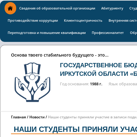
Сведения об образовательной организации
Абитуриенту
Сту
Противодействие коррупции
Клиентоцентричность
Внутренняя сист
Переподготовка и повышение квалификации
Профессионалитет
Обр
Основа твоего стабильного будущего - это...
ГОСУДАРСТВЕННОЕ БЮ
ИРКУТСКОЙ ОБЛАСТИ «
Год основания
1988 г.
Язык образов
Главная
Новости
Наши студенты приняли участие в записи подк
НАШИ СТУДЕНТЫ ПРИНЯЛИ УЧАС