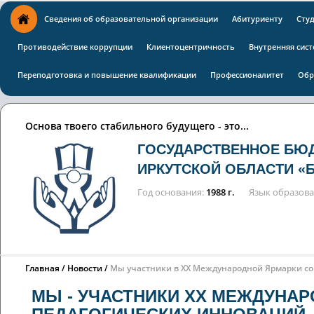
Сведения об образовательной организации
Абитуриенту
Сту
Противодействие коррупции
Клиентоцентричность
Внутренняя сист
Переподготовка и повышение квалификации
Профессионалитет
Обр
Основа твоего стабильного будущего - это...
ГОСУДАРСТВЕННОЕ БЮ
ИРКУТСКОЙ ОБЛАСТИ «
Год основания
1988 г.
Язык образов
Главная
Новости
Мы участники в XX Международной Ярмарки с
МЫ - УЧАСТНИКИ XX МЕЖДУНА