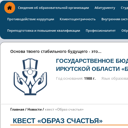
Сведения об образовательной организации
Абитуриенту
Сту
Противодействие коррупции
Клиентоцентричность
Внутренняя сист
Переподготовка и повышение квалификации
Профессионалитет
Обр
Основа твоего стабильного будущего - это...
ГОСУДАРСТВЕННОЕ БЮ
ИРКУТСКОЙ ОБЛАСТИ «
Год основания
1988 г.
Язык образов
Главная
Новости
квест «Образ счастья»
КВЕСТ «ОБРАЗ СЧАСТЬЯ»