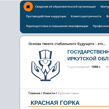
Сведения об образовательной организации
Абиту
Противодействие коррупции
Клиентоцентричность
В
Переподготовка и повышение квалификации
Профессион
Основа твоего стабильного будущего - это...
ГОСУДАРСТВЕН
ИРКУТСКОЙ ОБЛ
Год основания
1988 г.
Я
Главная
Новости
Красная горка
КРАСНАЯ ГОРКА