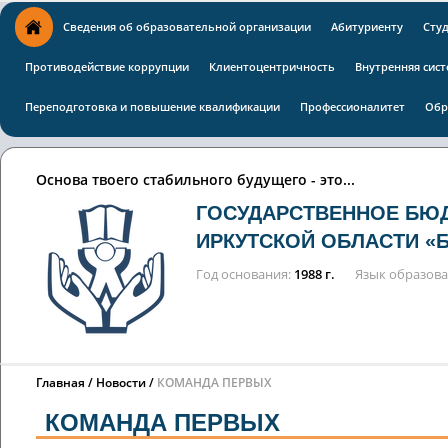
Сведения об образовательной организации
Абитуриенту
Сту
Противодействие коррупции
Клиентоцентричность
Внутренняя сист
Переподготовка и повышение квалификации
Профессионалитет
Обр
Основа твоего стабильного будущего - это...
ГОСУДАРСТВЕННОЕ БЮ
ИРКУТСКОЙ ОБЛАСТИ «
Год основания
1988 г.
Язык образов
Главная
Новости
КОМАНДА ПЕРВЫХ
КОМАНДА ПЕРВЫХ