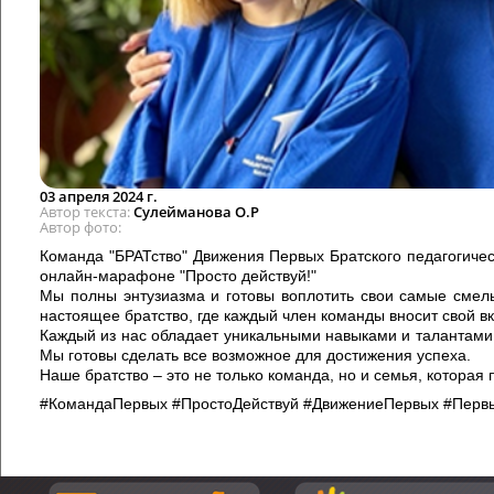
03 апреля 2024 г.
Автор текста
Сулейманова О.Р
Автор фото
Команда "БРАТство" Движения Первых Братского педагогиче
онлайн-марафоне "Просто действуй!"
Мы полны энтузиазма и готовы воплотить свои самые смел
настоящее братство, где каждый член команды вносит свой в
Каждый из нас обладает уникальными навыками и талантами,
Мы готовы сделать все возможное для достижения успеха.
Наше братство – это не только команда, но и семья, которая 
#КомандаПервых #ПростоДействуй #ДвижениеПервых #Перв