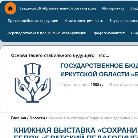
Сведения об образовательной организации
Абитуриенту
Сту
Противодействие коррупции
Клиентоцентричность
Внутренняя сист
Переподготовка и повышение квалификации
Профессионалитет
Обр
Основа твоего стабильного будущего - это...
ГОСУДАРСТВЕННОЕ БЮ
ИРКУТСКОЙ ОБЛАСТИ «
Год основания
1988 г.
Язык образов
Главная
Новости
Книжная выставка «Сохрани своё здоровье» в
КНИЖНАЯ ВЫСТАВКА «СОХРАНИ