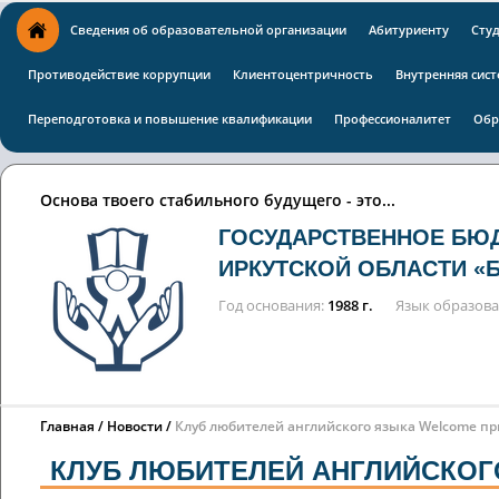
Сведения об образовательной организации
Абитуриенту
Сту
Противодействие коррупции
Клиентоцентричность
Внутренняя сист
Переподготовка и повышение квалификации
Профессионалитет
Обр
Основа твоего стабильного будущего - это...
ГОСУДАРСТВЕННОЕ БЮ
ИРКУТСКОЙ ОБЛАСТИ «
Год основания
1988 г.
Язык образов
Главная
Новости
Клуб любителей английского языка Welcome пр
КЛУБ ЛЮБИТЕЛЕЙ АНГЛИЙСКОГ