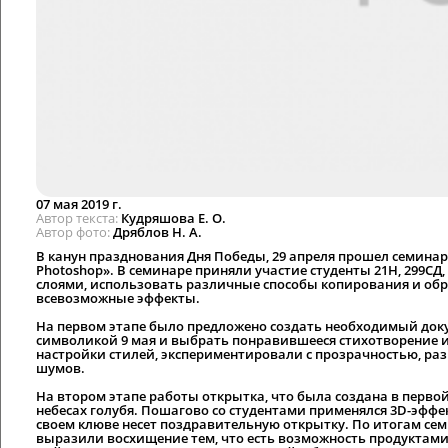
07 мая 2019 г.
Автор текста
Кудряшова Е. О.
Автор фото
Дряблов Н. А.
В канун празднования Дня Победы, 29 апреля прошел семинар
Photoshop». В семинаре приняли участие студенты 21Н, 299СД
слоями, использовать различные способы копирования и обр
всевозможные эффекты.
На первом этапе было предложено создать необходимый докум
символикой 9 мая и выбрать понравившееся стихотворение 
настройки стилей, экспериментировали с прозрачностью, ра
шумов.
На втором этапе работы открытка, что была создана в перво
небесах голубя. Пошагово со студентами применялся 3D-эффект
своем клюве несет поздравительную открытку. По итогам се
выразили восхищение тем, что есть возможность продуктами