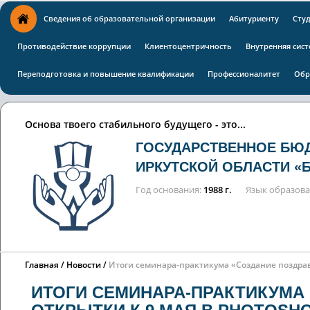
Сведения об образовательной организации
Абитуриенту
Сту
Противодействие коррупции
Клиентоцентричность
Внутренняя сист
Переподготовка и повышение квалификации
Профессионалитет
Обр
Основа твоего стабильного будущего - это...
ГОСУДАРСТВЕННОЕ БЮ
ИРКУТСКОЙ ОБЛАСТИ «
Год основания
1988 г.
Язык образов
Главная
Новости
Итоги семинара-практикума «Создание поздрав
ИТОГИ СЕМИНАРА-ПРАКТИКУМА