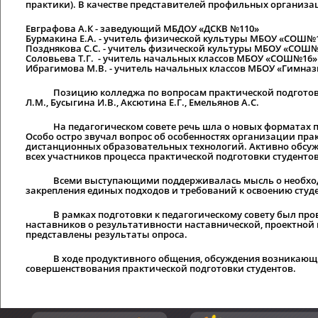
практики). В качестве представителей профильных организ
Евграфова А.К - заведующий МБДОУ «ДСКВ №110»
Бурмакина Е.А. - учитель физической культуры МБОУ «СОШ№
Позднякова С.С. - учитель физической культуры МБОУ «СОШ
Соловьева Т.Г. - учитель начальных классов МБОУ «СОШ№16»
Ибрагимова М.В. - учитель начальных классов МБОУ «Гимназ
Позицию колледжа по вопросам практической подготовки
Л.М., Бусыгина И.В., Аксютина Е.Г., Емельянов А.С.
На педагогическом совете речь шла о новых форматах пра
Особо остро звучал вопрос об особенностях организации пра
дистанционных образовательных технологий. Активно обсуж
всех участников процесса практической подготовки студентов
Всеми выступающими поддерживалась мысль о необходимо
закрепления единых подходов и требований к освоению студ
В рамках подготовки к педагогическому совету был провед
наставников о результативности наставнической, проектной 
представлены результаты опроса.
В ходе продуктивного общения, обсуждения возникающих
совершенствования практической подготовки студентов.