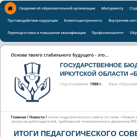
Сведения об образовательной организации
Абитуриенту
Сту
Противодействие коррупции
Клиентоцентричность
Внутренняя сист
Переподготовка и повышение квалификации
Профессионалитет
Обр
Основа твоего стабильного будущего - это...
ГОСУДАРСТВЕННОЕ БЮ
ИРКУТСКОЙ ОБЛАСТИ «
Год основания
1988 г.
Язык образов
Главная
Новости
итоги педагогического совета по теме: «Новы
запросов работодателей, требований чемпионатного движения WS
ИТОГИ ПЕДАГОГИЧЕСКОГО СОВ