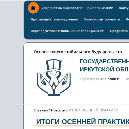
Сведения об образовательной организации
Абиту
Противодействие коррупции
Клиентоцентричность
В
Переподготовка и повышение квалификации
Профессион
Основа твоего стабильного будущего - это...
ГОСУДАРСТВЕН
ИРКУТСКОЙ ОБЛ
Год основания
1988 г.
Я
Главная
Новости
ИТОГИ ОСЕННЕЙ ПРАКТИКИ
ИТОГИ ОСЕННЕЙ ПРАКТИ