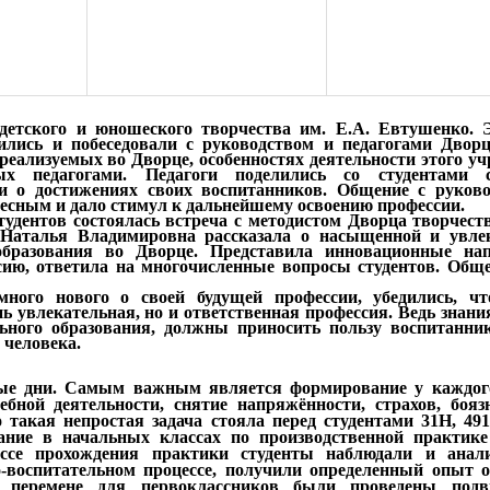
 детского и юношеского творчества им. Е.А. Евтушенко. 
тились и побеседовали с руководством и педагогами Дворц
реализуемых во Дворце, особенностях деятельности этого у
ых педагогами. Педагоги поделились со студентами с
ли о достижениях своих воспитанников. Общение с руков
есным и дало стимул к дальнейшему освоению профессии.
удентов состоялась встреча с методистом Дворца творчеств
. Наталья Владимировна рассказала о насыщенной и увле
 образования во Дворце. Представила инновационные на
сию, ответила на многочисленные вопросы студентов. Общ
ного нового о своей будущей профессии, убедились, чт
ь увлекательная, но и ответственная профессия. Ведь знани
ьного образования, должны приносить пользу воспитанни
 человека.
бые дни. Самым важным является формирование у каждог
бной деятельности, снятие напряжённости, страхов, бояз
такая непростая задача стояла перед студентами 31Н, 49
вание в начальных классах по производственной практике
ссе прохождения практики студенты наблюдали и анал
о-воспитательном процессе, получили определенный опыт 
а перемене для первоклассников были проведены под