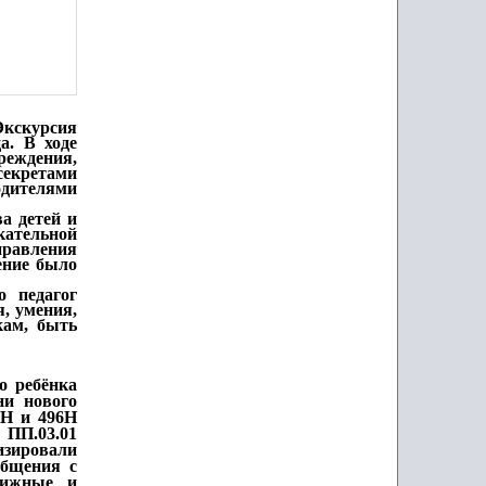
Экскурсия
а. В ходе
чреждения,
екретами
одителями
а детей и
кательной
правления
ение было
о педагог
я, умения,
кам, быть
о ребёнка
ни нового
1Н и 496Н
 ПП.03.01
изировали
общения с
вижные и