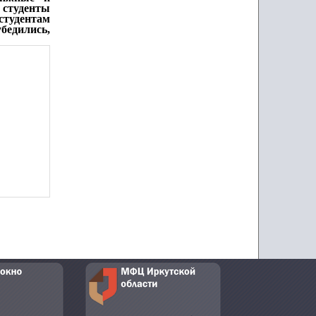
 студенты
студентам
убедились,