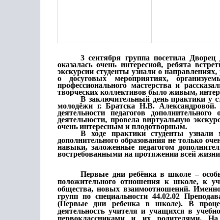
3 сентября группа посетила Дворец
оказалась очень интересной, ребята встре
экскурсии студенты узнали о направлениях, 
о досуговых мероприятиях, организуем
профессионального мастерства и рассказа
творческих коллективов было живым, интер
В заключительный день практики у ст
молодёжи г. Братска Н.В. Александровой
деятельности педагогов дополнительного
деятельности, провела виртуальную экскур
очень интересным и плодотворным.
В ходе практики студенты узнали м
дополнительного образования не только очен
навыки, заложенные педагогом дополнител
востребованными на протяжении всей жизни
Первые дни ребёнка в школе – осо
положительного отношения к школе, к уче
общества, новых взаимоотношений. Именно 
групп по специальности 44.02.02 Препода
(Первые дни ребенка в школе). В проце
деятельность учителя и учащихся в учебн
первоклассниками и их родителями. Н