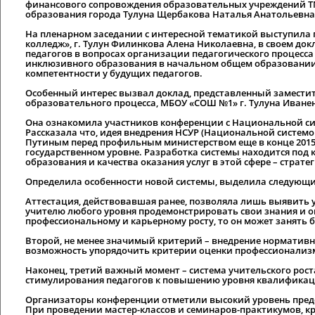
финансового сопровождения образовательных учреждений ТМ
образования города Тулуна Щербакова Наталья Анатольевна
На пленарном заседании с интересной тематикой выступила
колледж», г. Тулун Филинкова Алена Николаевна, в своем д
педагогов в вопросах организации педагогического процесс
инклюзивного образования в начальном общем образовани
компетентности у будущих педагогов.
Особенный интерес вызвал доклад, представленный замести
образовательного процесса, МБОУ «СОШ №1» г. Тулуна Иване
Она ознакомила участников конференции с Национальной си
Рассказала что, идея внедрения НСУР (Национальной системой
Путиным перед профильным министерством еще в конце 2015 
государственном уровне. Разработка системы находится под 
образования и качества оказания услуг в этой сфере – страте
Определила особенности новой системы, выделила следующ
Аттестация, действовавшая ранее, позволяла лишь выявить 
учителю любого уровня продемонстрировать свои знания и опыт
профессиональному и карьерному росту, то он может занять 
Второй, не менее значимый критерий – внедрение нормативно
возможность упорядочить критерии оценки профессионализм
Наконец, третий важный момент – система учительского рос
стимулирования педагогов к повышению уровня квалификац
Организаторы конференции отметили высокий уровень предс
При проведении мастер-классов и семинаров-практикумов, кр