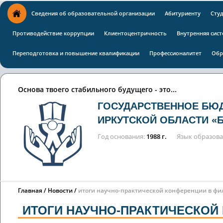
Сведения об образовательной организации
Абитуриенту
Сту
Противодействие коррупции
Клиентоцентричность
Внутренняя сист
Переподготовка и повышение квалификации
Профессионалитет
Обр
Основа твоего стабильного будущего - это...
ГОСУДАРСТВЕННОЕ БЮ
ИРКУТСКОЙ ОБЛАСТИ «
Год основания
1988 г.
Язык образов
Главная
Новости
итоги научно-практической конференции в фи
ИТОГИ НАУЧНО-ПРАКТИЧЕСКОЙ