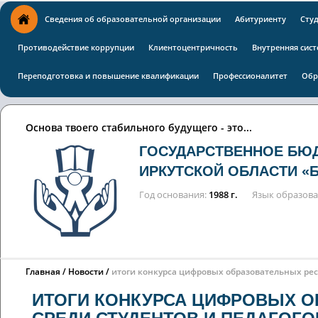
Сведения об образовательной организации
Абитуриенту
Сту
Противодействие коррупции
Клиентоцентричность
Внутренняя сист
Переподготовка и повышение квалификации
Профессионалитет
Обр
Основа твоего стабильного будущего - это...
ГОСУДАРСТВЕННОЕ БЮ
ИРКУТСКОЙ ОБЛАСТИ «
Год основания
1988 г.
Язык образов
Главная
Новости
итоги конкурса цифровых образовательных ресу
ИТОГИ КОНКУРСА ЦИФРОВЫХ О