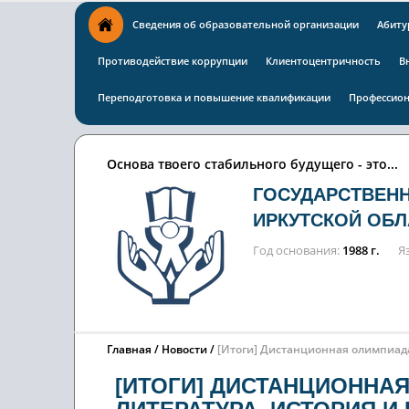
Сведения об образовательной организации
Абиту
Противодействие коррупции
Клиентоцентричность
В
Переподготовка и повышение квалификации
Профессион
Основа твоего стабильного будущего - это...
ГОСУДАРСТВЕН
ИРКУТСКОЙ ОБЛ
Год основания
1988 г.
Я
Главная
Новости
[Итоги] Дистанционная олимпиада 
[ИТОГИ] ДИСТАНЦИОННА