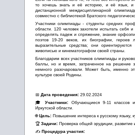
то хочешь знать и её историю, и её язык, и
дистанционной междисциплинарной олимпиад
совместно с библиотекой Братского педагогическ
Участники олимпиады - студенты средних проф
области. 120 человек захотели испытать себя 
определять падеж и спряжение, знание орфоэпич
поэтов 19-20 веков, их биографии, героев 
выразительные средства; они ориентируются 
живописью и кинематографом своей страны.
Благодарим всех участников олимпиады и руков
баллы, но и время, затраченное на решение з
немного разочаровали. Может быть, именно эт
культуре своей Родины.
📅
Дата проведения:
29.02.2024
🎓
Участники:
Обучающиеся 9-11 классов и 
Иркутской области.
🌐
Цель:
Повышение интереса к русскому языку, к
🏆
Задачи:
Проверка общей эрудиции, развитие 
✍
Процедура участия: