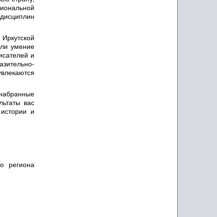
гиональной
дисциплин
 Иркутской
али умение
исателей и
зительно-
увлекаются
 набранные
льтаты вас
 истории и
о региона