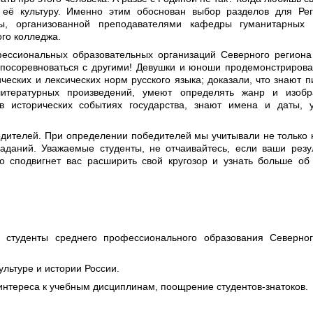
 её культуру. Именно этим обоснован выбор разделов для Ре
ы, организованной преподавателями кафедры гуманитарных 
ого колледжа.
ессиональных образовательных организаций Северного региона
и посоревноваться с другими! Девушки и юноши продемонстриров
еских и лексических норм русского языка; доказали, что знают п
литературных произведений, умеют определять жанр и изобра
в исторических событиях государства, знают имена и даты, 
одителей. При определении победителей мы учитывали не только
аданий. Уважаемые студенты, не отчаивайтесь, если ваши резу
о сподвигнет вас расширить свой кругозор и узнать больше об
студенты среднего профессионального образования Северног
ультуре и истории России.
интереса к учебным дисциплинам, поощрение студентов-знатоков.