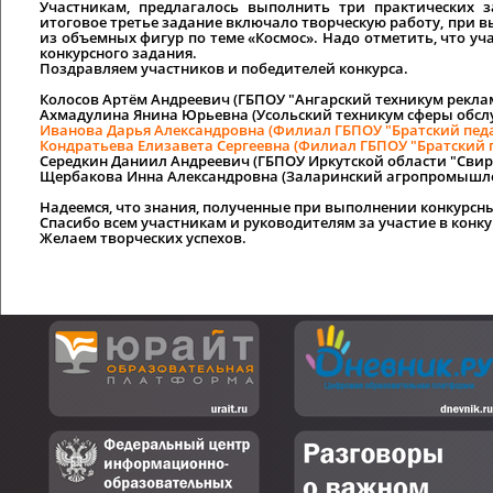
Участникам, предлагалось выполнить три практических 
итоговое третье задание включало творческую работу, при 
из объемных фигур по теме «Космос». Надо отметить, что у
конкурсного задания.
Поздравляем участников и победителей конкурса.
Колосов Артём Андреевич (ГБПОУ "Ангарский техникум рекла
Ахмадулина Янина Юрьевна (Усольский техникум сферы обслу
Иванова Дарья Александровна (Филиал ГБПОУ "Братский педа
Кондратьева Елизавета Сергеевна (Филиал ГБПОУ "Братский п
Середкин Даниил Андреевич (ГБПОУ Иркутской области "Свирс
Щербакова Инна Александровна (Заларинский агропромышлен
Надеемся, что знания, полученные при выполнении конкурсны
Спасибо всем участникам и руководителям за участие в конку
Желаем творческих успехов.