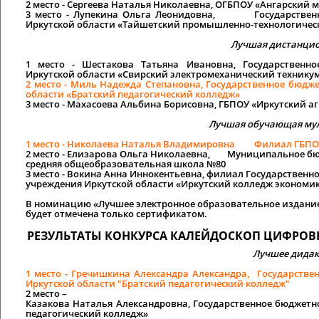
2 место
- Сергеева Наталья Николаевна, ОГБПОУ «Ангарский 
3 место
- Лупекина Ольга Леонидовна, Государственное
Иркутской области «Тайшетский промышленно-технологичес
Лучшая дистанцио
1 место
- Шестакова Татьяна Ивановна, Государственно
Иркутской области «Свирский электромеханический техникум
2 место
- Миль Надежда Степановна, Государственное бюдж
области «Братский педагогический колледж»
3 место
- Махасоева Альбина Борисовна, ГБПОУ «Иркутский а
Лучшая обучающая му
1 место
- Николаева Наталья Владимировна Филиал ГБПОУ 
2 место
- Елизарова Ольга Николаевна, Муниципальное бюд
средняя общеобразовательная школа №80
3 место
- Вокина Анна Иннокентьевна, филиал Государственн
учреждения Иркутской области «Иркутский колледж экономики,
В номинацию «Лучшее электронное образовательное издание»
будет отмечена только сертификатом.
РЕЗУЛЬТАТЫ КОНКУРСА КАЛЕЙДОСКОП ЦИФРОВЫ
Лучшее дидак
1 место
- Гречишкина Александра Александра, Государстве
Иркутской области "Братский педагогический колледж"
2 место
–
Казакова Наталья Александровна, Государственное бюджетн
педагогический колледж»