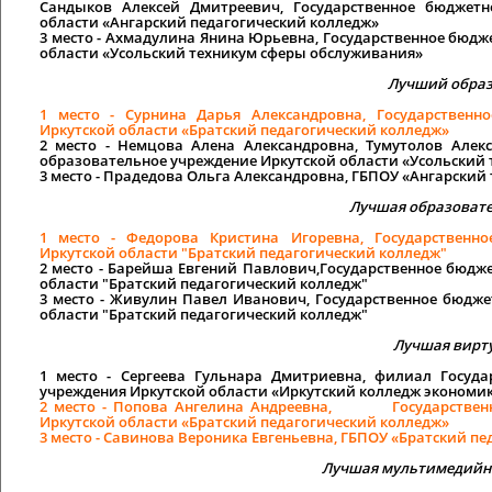
Сандыков Алексей Дмитреевич, Государственное бюджетн
области «Ангарский педагогический колледж»
3 место
- Ахмадулина Янина Юрьевна, Государственное бюдж
области «Усольский техникум сферы обслуживания»
Лучший образ
1 место
- Сурнина Дарья Александровна, Государственн
Иркутской области «Братский педагогический колледж»
2 место
- Немцова Алена Александровна, Тумутолов Алекс
образовательное учреждение Иркутской области «Усольский
3 место
- Прадедова Ольга Александровна, ГБПОУ «Ангарски
Лучшая образоват
1 место
- Федорова Кристина Игоревна, Государственно
Иркутской области "Братский педагогический колледж"
2 место
- Барейша Евгений Павлович,Государственное бюдже
области "Братский педагогический колледж"
3 место
- Живулин Павел Иванович, Государственное бюдже
области "Братский педагогический колледж"
Лучшая вирту
1 место
- Сергеева Гульнара Дмитриевна, филиал Госуда
учреждения Иркутской области «Иркутский колледж экономики,
2 место
- Попова Ангелина Андреевна, Государственное
Иркутской области «Братский педагогический колледж»
3 место
- Савинова Вероника Евгеньевна, ГБПОУ «Братский пед
Лучшая мультимедийн