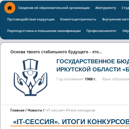
Сведения об образовательной организации
Абитуриенту
Сту
Противодействие коррупции
Клиентоцентричность
Внутренняя сист
Переподготовка и повышение квалификации
Профессионалитет
Обр
Основа твоего стабильного будущего - это...
ГОСУДАРСТВЕННОЕ БЮ
ИРКУТСКОЙ ОБЛАСТИ «
Год основания
1988 г.
Язык образов
Главная
Новости
«IT-сессия» Итоги конкурсов
«IT-СЕССИЯ». ИТОГИ КОНКУРСО