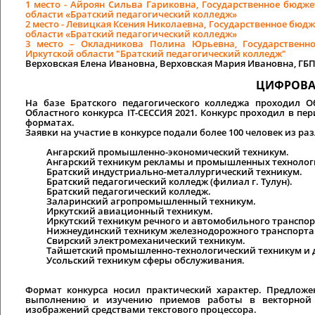
1 место
- Айроян Сильва Гариковна, Государственное бюдж
области «Братский педагогический колледж»
2 место
- Левицкая Ксения Николаевна, Государственное бюд
области «Братский педагогический колледж»
3 место –
Окладникова Полина Юрьевна, Государственн
Иркутской области "Братский педагогический колледж"
Верховская Елена Ивановна, Верховская Мария Ивановна, Г
ЦИФРОВА
На базе Братского педагогического колледжа проходил 
Областного конкурса IT-СЕССИЯ 2021. Конкурс проходил в пер
форматах.
Заявки на участие в конкурсе подали более 100 человек из 
Ангарский промышленно-экономический техникум.
Ангарский техникум рекламы и промышленных технолог
Братский индустриально-металлургический техникум.
Братский педагогический колледж (филиал г. Тулун).
Братский педагогический колледж.
Заларинский агропромышленный техникум.
Иркутский авиационный техникум.
Иркутский техникум речного и автомобильного транспор
Нижнеудинский техникум железнодорожного транспорта
Свирский электромеханический техникум.
Тайшетский промышленно-технологический техникум и 
Усольский техникум сферы обслуживания.
Формат конкурса носил практический характер. Предлож
выполнению и изучению приемов работы в векторной 
изображений средствами текстового процессора.