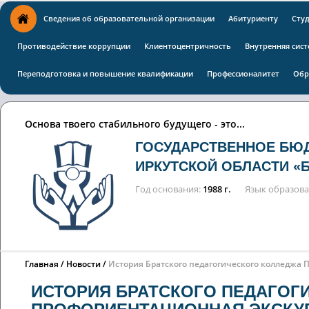
Сведения об образовательной организации
Абитуриенту
Сту
Противодействие коррупции
Клиентоцентричность
Внутренняя сист
Переподготовка и повышение квалификации
Профессионалитет
Обр
Основа твоего стабильного будущего - это...
ГОСУДАРСТВЕННОЕ БЮ
ИРКУТСКОЙ ОБЛАСТИ «
Год основания
1988 г.
Язык образов
Главная
Новости
История Братского педагогического колледжа
ИСТОРИЯ БРАТСКОГО ПЕДАГОГ