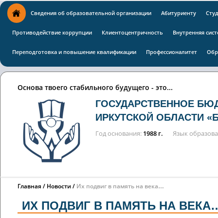
Сведения об образовательной организации
Абитуриенту
Сту
Противодействие коррупции
Клиентоцентричность
Внутренняя сист
Переподготовка и повышение квалификации
Профессионалитет
Обр
Основа твоего стабильного будущего - это...
ГОСУДАРСТВЕННОЕ БЮ
ИРКУТСКОЙ ОБЛАСТИ «
Год основания
1988 г.
Язык образов
Главная
Новости
Их подвиг в память на века…
ИХ ПОДВИГ В ПАМЯТЬ НА ВЕКА