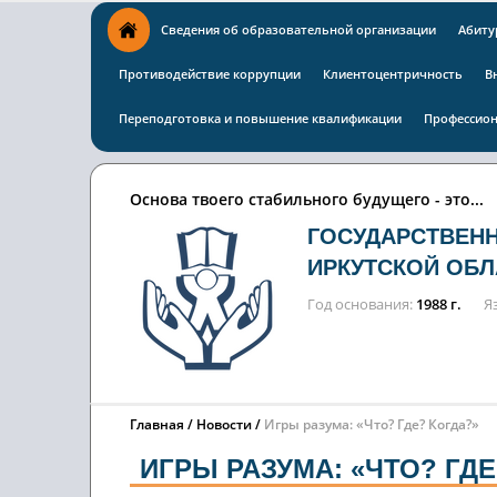
Сведения об образовательной организации
Абиту
Противодействие коррупции
Клиентоцентричность
В
Переподготовка и повышение квалификации
Профессион
Основа твоего стабильного будущего - это...
ГОСУДАРСТВЕН
ИРКУТСКОЙ ОБЛ
Год основания
1988 г.
Я
Главная
Новости
Игры разума: «Что? Где? Когда?»
ИГРЫ РАЗУМА: «ЧТО? ГДЕ