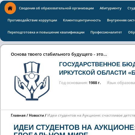
Сведения об образовательной организации
Абитуриенту
Сту
Противодействие коррупции
Клиентоцентричность
Внутренняя сист
Переподготовка и повышение квалификации
Профессионалитет
Обр
Основа твоего стабильного будущего - это...
ГОСУДАРСТВЕННОЕ БЮ
ИРКУТСКОЙ ОБЛАСТИ «
Год основания
1988 г.
Язык образов
Главная
Новости
Идеи студентов на Аукционе: счастливое детст
ИДЕИ СТУДЕНТОВ НА АУКЦИОНЕ