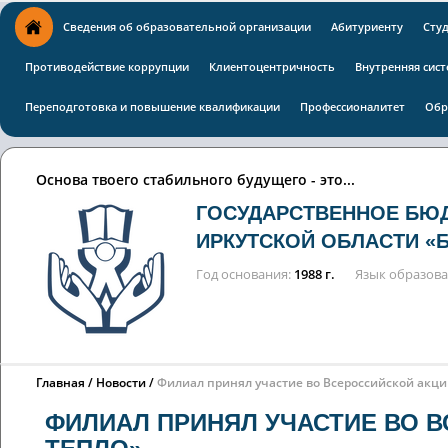
Сведения об образовательной организации
Абитуриенту
Сту
Противодействие коррупции
Клиентоцентричность
Внутренняя сист
Переподготовка и повышение квалификации
Профессионалитет
Обр
Основа твоего стабильного будущего - это...
ГОСУДАРСТВЕННОЕ БЮ
ИРКУТСКОЙ ОБЛАСТИ «
Год основания
1988 г.
Язык образов
Главная
Новости
Филиал принял участие во Всероссийской акц
ФИЛИАЛ ПРИНЯЛ УЧАСТИЕ ВО 