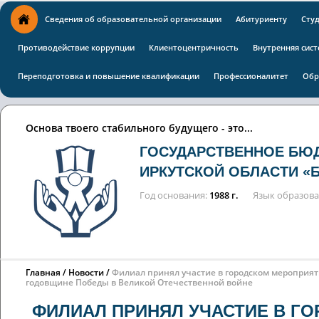
Сведения об образовательной организации
Абитуриенту
Сту
Противодействие коррупции
Клиентоцентричность
Внутренняя сист
Переподготовка и повышение квалификации
Профессионалитет
Обр
Основа твоего стабильного будущего - это...
ГОСУДАРСТВЕННОЕ БЮ
ИРКУТСКОЙ ОБЛАСТИ «
Год основания
1988 г.
Язык образов
Главная
Новости
Филиал принял участие в городском мероприяти
годовщине Победы в Великой Отечественной войне
ФИЛИАЛ ПРИНЯЛ УЧАСТИЕ В ГОР