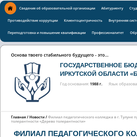
Сведения об образовательной организации
Абитуриенту
Сту
Противодействие коррупции
Клиентоцентричность
Внутренняя сист
Переподготовка и повышение квалификации
Профессионалитет
Обр
Основа твоего стабильного будущего - это...
ГОСУДАРСТВЕННОЕ БЮ
ИРКУТСКОЙ ОБЛАСТИ «
Год основания
1988 г.
Язык образов
Главная
Новости
Филиал педагогического колледжа в г. Тулуне
толерантности «Дерево толерантности»
ФИЛИАЛ ПЕДАГОГИЧЕСКОГО КОЛ